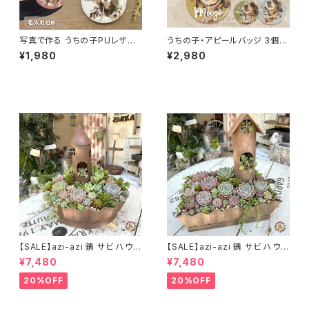
写真で作る うちの子PUレザー
うちの子・アピールバッジ 3個セ
バッジ（名入れ無料）
ット｜選べる12のデザイン（名入
¥1,980
¥2,980
れ・1枚の写真から制作）
【SALE】azi-azi 錆 サビ ハウス
【SALE】azi-azi 錆 サビ ハウス
プランター ラウンド 訳あり 特価
プランター スクエア 訳あり 特
¥7,480
¥7,480
送料無料
価 送料無料
20%OFF
20%OFF