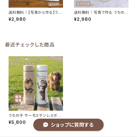
送料無料｜【写真から作る】うち
送料無料｜写真で作る うちの子
の子マウスパッド｜名入れオー
AirTag対応カバー 名入れ 写真
¥2,980
¥2,980
ダーメイド
入り
最近チェックした商品
うちの子 サーモステンレスボト
ル 370ml 名入れ無料 送料無
¥5,800
ショップに質問する
料名入れ無料 送料無料