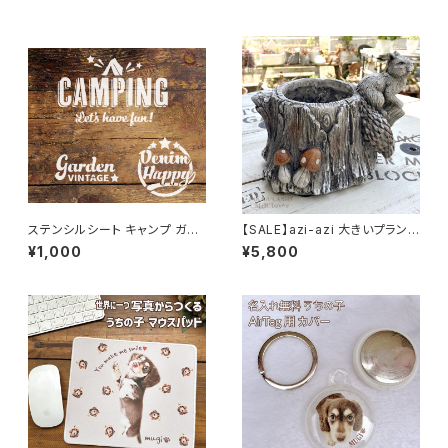
ゃ 犬用おもちゃ 犬のおもちゃ
ぬいぐるみ 人気 かわいい おや
つ 遊び 知育 音 小型犬 パン
ステンシルシート キャンプ ガー
【SALE】azi-azi 大きいプランタ
デン デニムハッピー 「CAMPIN
ー りすと切り株プランター 送料
¥1,000
¥5,800
G・Garden・ Happy 3種セッ
無料
ト」 / オリジナル DIY ハンドメイ
ド 手作り ハンドクラフト