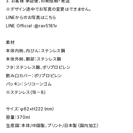
3. お客様 承認後、印刷依頼・発送
※デザイン途中でお写真の変更はできません。
LINEからのお写真はこちら
LINE Official :@rav5181v
素材
本体内側、内びん：ステンレス鋼
本体外側、胴部：ステンレス鋼
フタ：ステンレス鋼、ポリプロピレン
飲み口カバー：ポリプロピレン
パッキン：シリコーンゴム
※ステンレス(18－8)
サイズ：φ62×H222（mm）
容量：370ml
生産国：本体/中国製、プリント/日本製（国内加工）