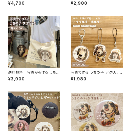
子サコッシュ｜名入れ無料・軽量
AirTag対応カバー 名入れ 写真
¥4,700
¥2,980
リップストップ
入り
送料無料｜写真から作る うちの
写真で作る うちの子 アクリルキ
子キャンバスサコッシュ｜名入れ
ーホルダー（名入れ無料）
¥3,900
¥1,980
無料・ナチュラル素材