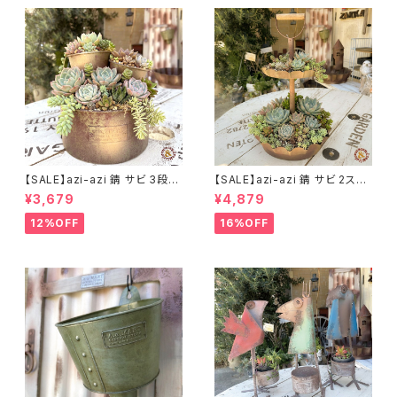
【SALE】azi-azi 錆 サビ 3段シ
【SALE】azi-azi 錆 サビ 2ステ
ャビー プランター
ップ プランター
¥3,679
¥4,879
12%OFF
16%OFF