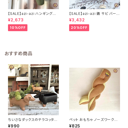
【SALE】azi-azi ハンギングブ
【SALE】azi-azi 錆 サビ バード
リキ漏斗プランターB
メタルプランター
¥2,673
¥3,432
10%OFF
20%OFF
おすすめ商品
ちいさなダックスのテラコッタポ
ペット おもちゃ ノーズワークト
ット｜ S・Mサイズ
イ ツイストブレッド / 犬 おもち
¥990
¥825