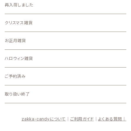
2026
再入荷しました
7月
2025
クリスマス雑貨
6月
11月の新着商品
お正月雑貨
5月
10月の新着商品
ハロウィン雑貨
4月
9月の新着商品
ご予約済み
3月
8月の新着商品
取り扱い終了
2月
7月の新着商品
zakka-candyについて
｜
ご利用ガイド
｜
よくある質問｜
1月
6月の新着商品