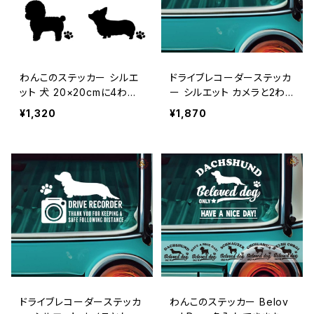
わんこのステッカー シルエ
ドライブレコーダーステッカ
ット 犬 20×20cmに4わん
ー シルエット カメラと2わ
こ / 屋外 防水 車 バイク ガ
んこ / 多頭 ドラレコ 屋外
¥1,320
¥1,870
ラス 自転車 木 板
防水 車 バイク ガラス 自転
車 木 板 犬 ダックスフンド
ダックスフント トイプードル
チワワ チワックス マルプー
シュナウザー
ドライブレコーダーステッカ
わんこのステッカー Belov