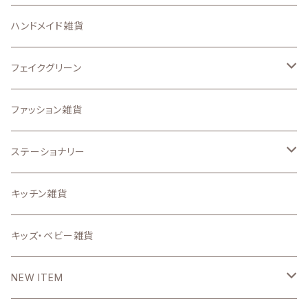
ステッカー
ガーデン ピック
収納・インテリア用品
ハンドメイド雑貨
アイロンプリントシート
置物・オーナメント
壁面、ハンギング雑貨
フェイクグリーン
その他のオリジナル雑貨
.etcガーデン雑貨
マット、マルチカバー
ドライフラワー
ファッション雑貨
うちの子グッズ
置物・オブジェ
ステーショナリー
写真で作るうちの子グッズ
インテリア雑貨小物
スタンプ
キッチン雑貨
壁掛け時計・照明
ステーショナリー雑貨
キッズ・ベビー雑貨
DIYパーツ
NEW ITEM