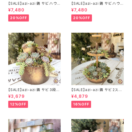
【SALE】azi-azi 錆 サビ ハウス
【SALE】azi-azi 錆 サビ ハウス
プランター ラウンド 訳あり 特価
プランター スクエア 訳あり 特
¥7,480
¥7,480
送料無料
価 送料無料
20%OFF
20%OFF
【SALE】azi-azi 錆 サビ 3段シ
【SALE】azi-azi 錆 サビ 2ステ
ャビー プランター
ップ プランター
¥3,679
¥4,879
12%OFF
16%OFF