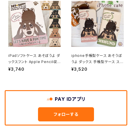
iPadソフトケース あそぼうよ ダ
iphone手帳型ケース あそうぼ
ックスフント Apple Pencil収
うよ ダックス 手帳型ケース スマ
納ポケット付きソフトケース/ /う
ートフォンケース
¥3,740
¥3,520
ちの子グッズ 名入れ,ちょい似せ
OK
PAY IDアプリ
フォローする