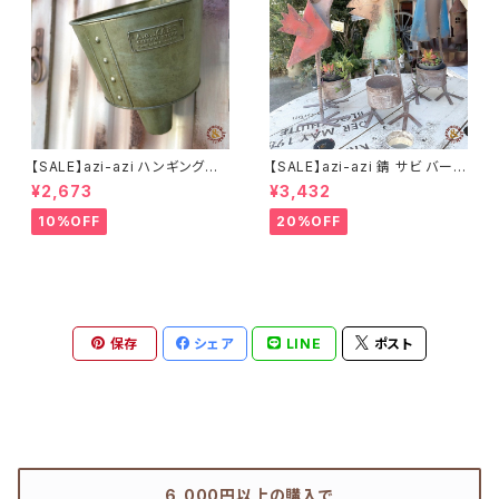
【SALE】azi-azi ハンギングブ
【SALE】azi-azi 錆 サビ バード
リキ漏斗プランターB
メタルプランター
¥2,673
¥3,432
10%OFF
20%OFF
保存
シェア
LINE
ポスト
6,000円以上の購入で