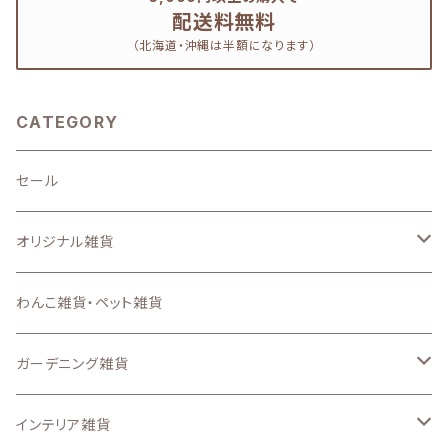
配送料無料
（北海道・沖縄は半額になります）
CATEGORY
セール
オリジナル雑貨
キーホルダー
わんこ雑貨・ペット雑貨
ステンシルシート
ガーデニング雑貨
スマートフォンケース、iPadケース
なし
インテリア雑貨