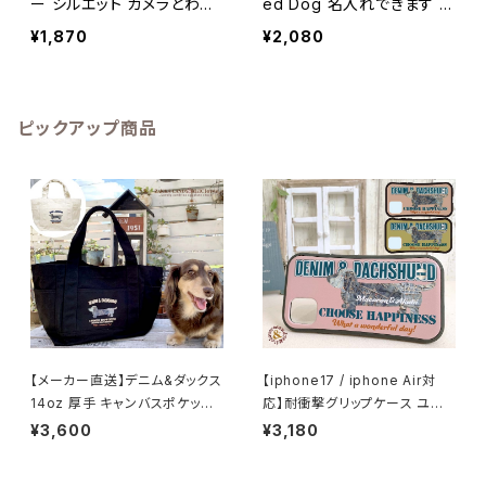
ー シルエット カメラとわん
ed Dog 名入れできます う
こ / ドラレコ 屋外 防水 車
ちの子ステッカー / ドラレコ
¥1,870
¥2,080
バイク ガラス 自転車 木 板
ドライブレコーダー 屋外 防
犬 ダックスフンド ダックス
水 車 バイク ガラス 自転車
フント トイプードル チワワ
木 ダックスフンド トイプー
チワックス マルプー シュナ
ドル チワワ シーズー マルチ
ピックアップ商品
ウザー
ーズ マルプー 柴犬 シュナ
ウザー ジャックラッセル テ
リア コーギー ウエストハイ
ランドホワイト
【メーカー直送】デニム&ダックス
【iphone17 / iphone Air対
14oz 厚手 キャンバスポケット
応】耐衝撃グリップケース ユー
マルチトートバッグ(M) 名入れ対
ズドデニムプリントダックス iph
¥3,600
¥3,180
応
one スマホ ケース