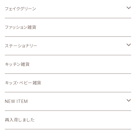
アイロンプリントシート
置物・オーナメント
壁面、ハンギング雑貨
フェイクグリーン
その他のオリジナル雑貨
.etcガーデン雑貨
マット、マルチカバー
ドライフラワー
ファッション雑貨
うちの子グッズ
置物・オブジェ
ステーショナリー
写真で作るうちの子グッズ
インテリア雑貨小物
スタンプ
キッチン雑貨
壁掛け時計・照明
ステーショナリー雑貨
キッズ・ベビー雑貨
DIYパーツ
NEW ITEM
2026
再入荷しました