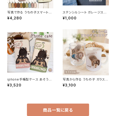
写真で作る うちの子スマートキ
ステンシルシート ガレージスマ
ーケース 名入れ無料 / 写真を
イル 「75・GARAGE・ SMILE 3
¥4,280
¥1,000
おしゃれにデザイン 世界にひと
種セット」 / オリジナル DIY ハン
つ うちの子グッズ
ドメイド 手作り ハンドクラフト
iphone手帳型ケース あそうぼ
写真から作る うちの子 ガラスマ
うよ ダックス 手帳型ケース スマ
グカップ プ 名入れ無料
¥3,520
¥3,100
ートフォンケース
商品一覧に戻る