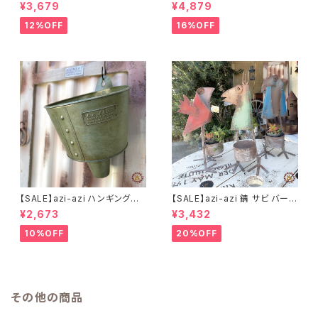
ャビー プランター
ップ プランター
¥3,679
¥4,879
12%OFF
16%OFF
【SALE】azi-azi ハンギングブ
【SALE】azi-azi 錆 サビ バード
リキ漏斗プランターB
メタルプランター
¥2,673
¥3,432
10%OFF
20%OFF
その他の商品