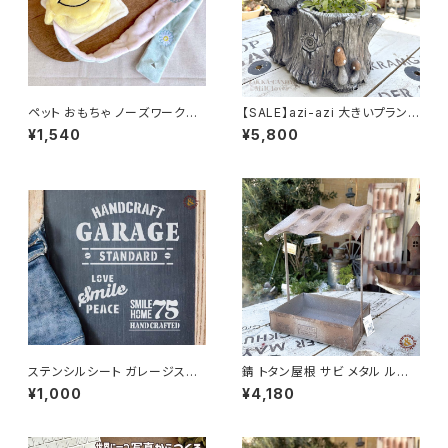
ペット おもちゃ ノーズワークト
【SALE】azi-azi 大きいプランタ
イ スマイルケーキ/わんこ いぬ
ー とりと切り株プランター 送料
¥1,540
¥5,800
ペット おもちゃ ぬいぐるみ
無料
ステンシルシート ガレージスマ
錆 トタン屋根 サビ メタル ルー
イル 「75・GARAGE・ SMILE 3
フプランター B azi-azi
¥1,000
¥4,180
種セット」 / オリジナル DIY ハン
ドメイド 手作り ハンドクラフト