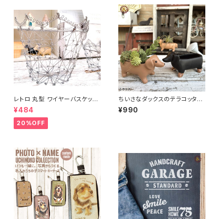
レトロ 丸型 ワイヤーバスケット
ちいさなダックスのテラコッタポ
L
ット｜ S・Mサイズ
¥484
¥990
20%OFF