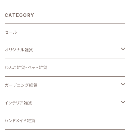
CATEGORY
セール
オリジナル雑貨
キーホルダー
わんこ雑貨・ペット雑貨
ステンシルシート
ガーデニング雑貨
スマートフォンケース、iPadケース
なし
インテリア雑貨
ステッカー
ガーデン ピック
収納・インテリア用品
ハンドメイド雑貨