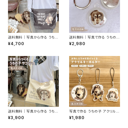
送料無料｜写真から作る うちの
送料無料｜写真で作る うちの子
子サコッシュ｜名入れ無料・軽量
AirTag対応カバー 名入れ 写真
¥4,700
¥2,980
リップストップ
入り
送料無料｜写真から作る うちの
写真で作る うちの子 アクリルキ
子キャンバスサコッシュ｜名入れ
ーホルダー（名入れ無料）
¥3,900
¥1,980
無料・ナチュラル素材