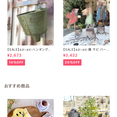
【SALE】azi-azi ハンギングブ
【SALE】azi-azi 錆 サビ バード
リキ漏斗プランターB
メタルプランター
¥2,673
¥3,432
10%OFF
20%OFF
おすすめ商品