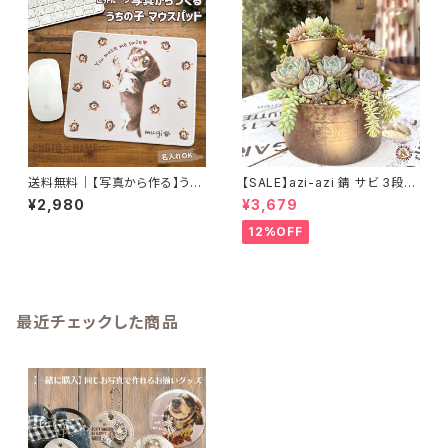
送料無料｜【写真から作る】うち
【SALE】azi-azi 錆 サビ 3段シ
の子マウスパッド｜名入れオー
ャビー プランター
¥2,980
¥3,679
ダーメイド
12%OFF
最近チェックした商品