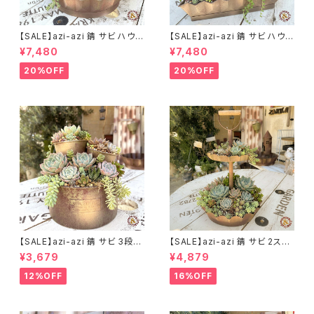
【SALE】azi-azi 錆 サビ ハウス
【SALE】azi-azi 錆 サビ ハウス
プランター ラウンド 訳あり 特価
プランター スクエア 訳あり 特
¥7,480
¥7,480
送料無料
価 送料無料
20%OFF
20%OFF
【SALE】azi-azi 錆 サビ 3段シ
【SALE】azi-azi 錆 サビ 2ステ
ャビー プランター
ップ プランター
¥3,679
¥4,879
12%OFF
16%OFF