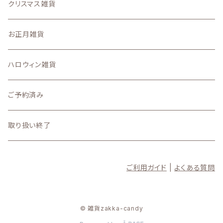
7月
2025
クリスマス雑貨
6月
11月の新着商品
お正月雑貨
5月
10月の新着商品
ハロウィン雑貨
4月
9月の新着商品
ご予約済み
3月
8月の新着商品
取り扱い終了
2月
7月の新着商品
ご利用ガイド
|
よくある質問
1月
6月の新着商品
5月の新着商品
© 雑貨zakka-candy