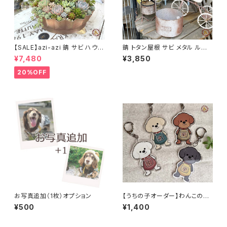
【SALE】azi-azi 錆 サビ ハウス
錆 トタン屋根 サビ メタル ルー
プランター ラウンド 訳あり 特価
フプランター A azi-azi
¥7,480
¥3,850
送料無料
20%OFF
お写真追加（1枚）オプション
【うちの子オーダー】わんこのキ
ーホルダー DOG ロンパースわ
¥500
¥1,400
んこ プードル / バッグチャーム
名入れOK オリジナル