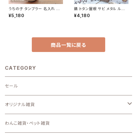
うちの子 タンブラー 名入れ 写
錆 トタン屋根 サビ メタル ルー
真入り ステンレスサーモタンブ
フプランター B azi-azi
¥5,180
¥4,180
ラー 380ml 550ml 名入れ無
料 送料無料
商品一覧に戻る
CATEGORY
セール
オリジナル雑貨
キーホルダー
わんこ雑貨・ペット雑貨