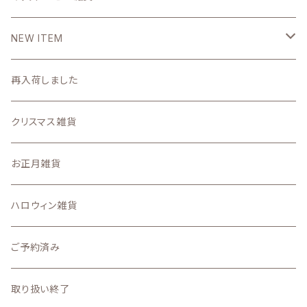
DIYパーツ
NEW ITEM
2026
再入荷しました
7月
2025
クリスマス雑貨
6月
11月の新着商品
お正月雑貨
5月
10月の新着商品
ハロウィン雑貨
4月
9月の新着商品
ご予約済み
3月
8月の新着商品
取り扱い終了