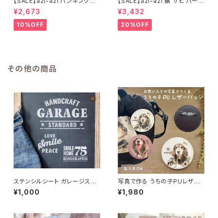
【SALE】azi-azi ハンギングブ
【SALE】azi-azi 錆 サビ バード
リキ漏斗プランターB
メタルプランター
¥2,673
¥3,432
10%OFF
20%OFF
その他の商品
ステンシルシート ガレージスマ
写真で作る うちの子PUレザー
イル 「75・GARAGE・ SMILE 3
バッジ（名入れ無料）
¥1,000
¥1,980
種セット」 / オリジナル DIY ハン
ドメイド 手作り ハンドクラフト