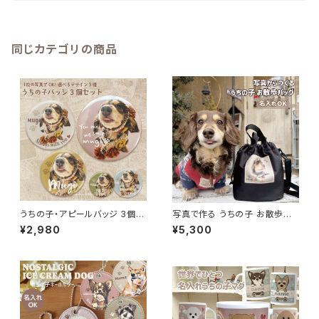
同じカテゴリの商品
うちの子・アピールバッジ 3個セ
写真で作る うちの子 お散歩バッ
ット｜選べる12のデザイン（名入
グ オーダーメイド 巾着 トート 2
¥2,980
¥5,300
れ・1枚の写真から制作）
WAY【送料無料】