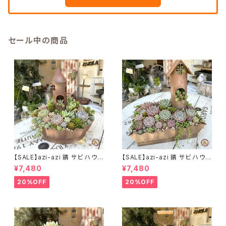
セール中の商品
【SALE】azi-azi 錆 サビ ハウス
【SALE】azi-azi 錆 サビ ハウス
プランター ラウンド 訳あり 特価
プランター スクエア 訳あり 特
¥7,480
¥7,480
送料無料
価 送料無料
20%OFF
20%OFF