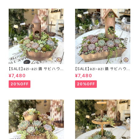
【SALE】azi-azi 錆 サビ ハウス
【SALE】azi-azi 錆 サビ ハウス
プランター ラウンド 訳あり 特価
プランター スクエア 訳あり 特
¥7,480
¥7,480
送料無料
価 送料無料
20%OFF
20%OFF