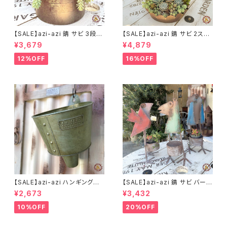
【SALE】azi-azi 錆 サビ 3段シ
【SALE】azi-azi 錆 サビ 2ステ
ャビー プランター
ップ プランター
¥3,679
¥4,879
12%OFF
16%OFF
【SALE】azi-azi ハンギングブ
【SALE】azi-azi 錆 サビ バード
リキ漏斗プランターB
メタルプランター
¥2,673
¥3,432
10%OFF
20%OFF