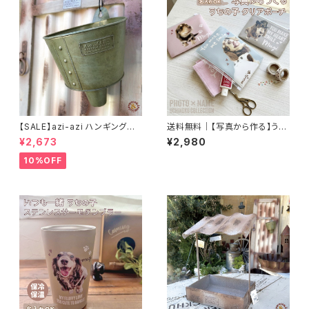
【SALE】azi-azi ハンギングブ
送料無料｜【写真から作る】うち
リキ漏斗プランターB
の子クリアポーチ｜名入れオー
¥2,673
¥2,980
ダーメイド
10%OFF