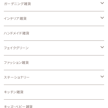
ステンシルシート
ガーデニング雑貨
スマートフォンケース、iPadケース
なし
インテリア雑貨
ステッカー
ガーデン ピック
収納・インテリア用品
ハンドメイド雑貨
アイロンプリントシート
置物・オーナメント
壁面、ハンギング雑貨
フェイクグリーン
その他のオリジナル雑貨
.etcガーデン雑貨
マット、マルチカバー
ドライフラワー
ファッション雑貨
うちの子グッズ
置物・オブジェ
ステーショナリー
写真で作るうちの子グッズ
インテリア雑貨小物
スタンプ
キッチン雑貨
壁掛け時計・照明
ステーショナリー雑貨
キッズ・ベビー雑貨