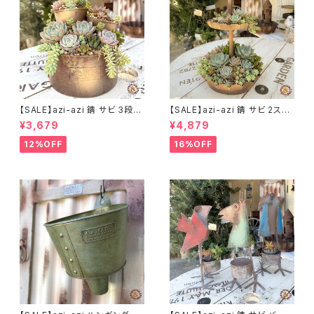
【SALE】azi-azi 錆 サビ 3段シ
【SALE】azi-azi 錆 サビ 2ステ
ャビー プランター
ップ プランター
¥3,679
¥4,879
12%OFF
16%OFF