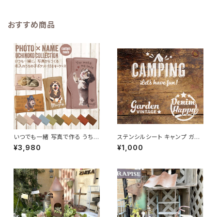
おすすめ商品
いつでも一緒 写真で作る うちの
ステンシルシート キャンプ ガー
子ポケット付きキーケース
デン デニムハッピー 「CAMPIN
¥3,980
¥1,000
G・Garden・ Happy 3種セッ
ト」 / オリジナル DIY ハンドメイ
ド 手作り ハンドクラフト