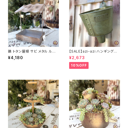
錆 トタン屋根 サビ メタル ルー
【SALE】azi-azi ハンギングブ
フプランター B azi-azi
リキ漏斗プランターB
¥4,180
¥2,673
10%OFF