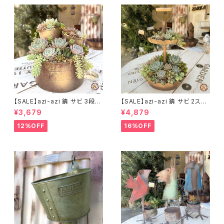
【SALE】azi-azi 錆 サビ 3段シ
【SALE】azi-azi 錆 サビ 2ステ
ャビー プランター
ップ プランター
¥3,679
¥4,879
12%OFF
16%OFF