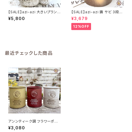
【SALE】azi-azi 大きいプランタ
【SALE】azi-azi 錆 サビ 3段シ
ー ハリネズミとキノコのプラン
ャビー プランター
¥5,800
¥3,679
ター 送料無料
12%OFF
最近チェックした商品
アンンティーク調 フラワーポット
プランター レトロ シャビー リト
¥3,080
ルレフーサークル