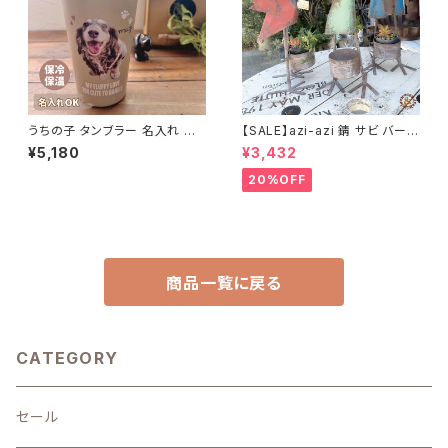
うちの子 タンブラー 名入れ 写
【SALE】azi-azi 錆 サビ バード
真入り ステンレスサーモタンブ
メタルプランター
¥5,180
¥3,432
ラー 380ml 550ml 名入れ無
料 送料無料
20%OFF
商品一覧に戻る
CATEGORY
セール