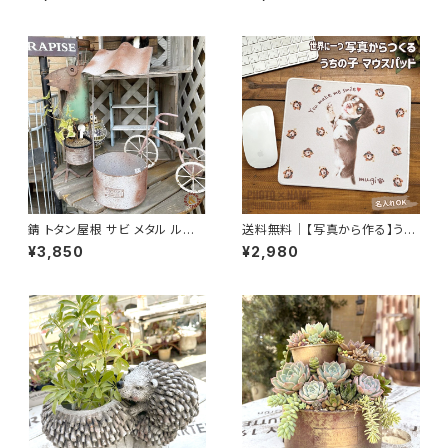
ンドメイド 手作り ハンドクラフ
送料無料
ト
錆 トタン屋根 サビ メタル ルー
送料無料｜【写真から作る】うち
フプランター A azi-azi
の子マウスパッド｜名入れオー
¥3,850
¥2,980
ダーメイド