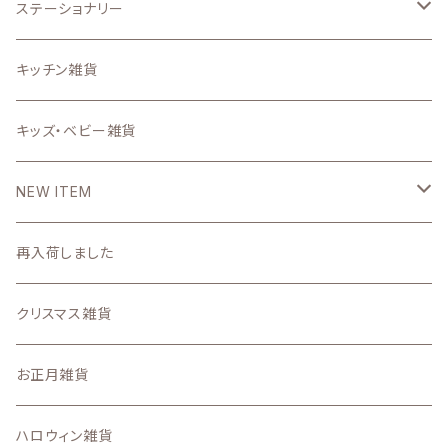
うちの子グッズ
置物・オブジェ
ステーショナリー
写真で作るうちの子グッズ
インテリア雑貨小物
スタンプ
キッチン雑貨
壁掛け時計・照明
ステーショナリー雑貨
キッズ・ベビー雑貨
DIYパーツ
NEW ITEM
2026
再入荷しました
7月
2025
クリスマス雑貨
6月
11月の新着商品
お正月雑貨
5月
10月の新着商品
ハロウィン雑貨