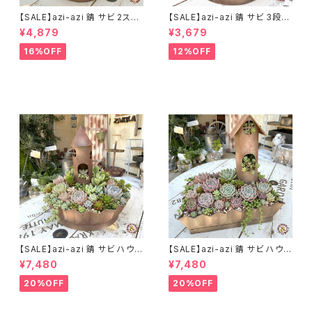
【SALE】azi-azi 錆 サビ 2ステ
【SALE】azi-azi 錆 サビ 3段シ
ップ プランター
ャビー プランター
¥4,879
¥3,679
16%OFF
12%OFF
【SALE】azi-azi 錆 サビ ハウス
【SALE】azi-azi 錆 サビ ハウス
プランター ラウンド 訳あり 特価
プランター スクエア 訳あり 特
¥7,480
¥7,480
送料無料
価 送料無料
20%OFF
20%OFF