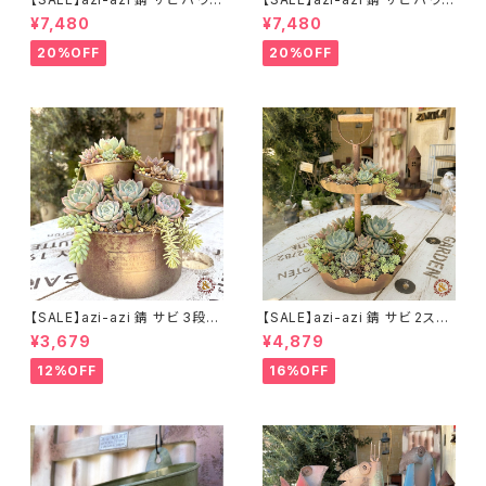
プランター ラウンド 訳あり 特価
プランター スクエア 訳あり 特
¥7,480
¥7,480
送料無料
価 送料無料
20%OFF
20%OFF
【SALE】azi-azi 錆 サビ 3段シ
【SALE】azi-azi 錆 サビ 2ステ
ャビー プランター
ップ プランター
¥3,679
¥4,879
12%OFF
16%OFF