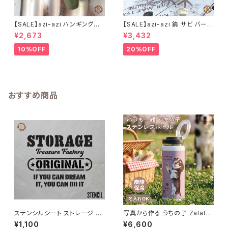
【SALE】azi-azi ハンギングブ
【SALE】azi-azi 錆 サビ バード
リキ漏斗プランターB
メタルプランター
¥2,673
¥3,432
10%OFF
20%OFF
おすすめ商品
ステンシルシート ストレージ S
写真から作る うちの子 Zalatto
TORAGE / オリジナル DIY ハ
炭酸サーモボトル 名入れ無料
¥1,100
¥6,600