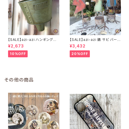
【SALE】azi-azi ハンギングブ
【SALE】azi-azi 錆 サビ バード
リキ漏斗プランターB
メタルプランター
¥2,673
¥3,432
10%OFF
20%OFF
その他の商品