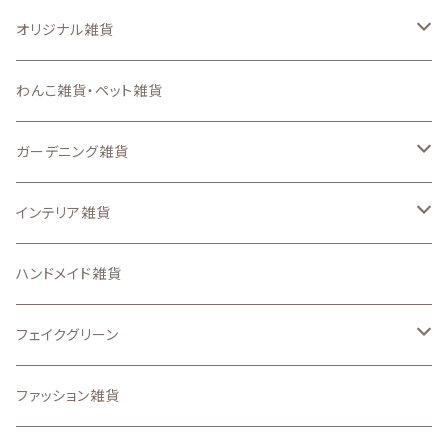
オリジナル雑貨
キーホルダー
わんこ雑貨・ペット雑貨
ステンシルシート
ガーデニング雑貨
スマートフォンケース、iPadケース
なし
インテリア雑貨
ステッカー
ガーデン ピック
収納・インテリア用品
ハンドメイド雑貨
アイロンプリントシート
置物・オーナメント
壁面、ハンギング雑貨
フェイクグリーン
その他のオリジナル雑貨
.etcガーデン雑貨
マット、マルチカバー
ドライフラワー
ファッション雑貨