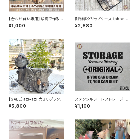
【合わせ買い専用】写真で作る
耐衝撃グリップケース iphone
うちの子お揃いグッズ｜バッジ・
ユーズドデニムプリント スマホ
¥1,000
¥2,880
PUレザーキーホルダー
ケース
【SALE】azi-azi 大きいプランタ
ステンシルシート ストレージ S
ー とりと切り株プランター 送料
TORAGE / オリジナル DIY ハ
¥5,800
¥1,100
無料
ンドメイド 手作り ハンドクラフ
ト