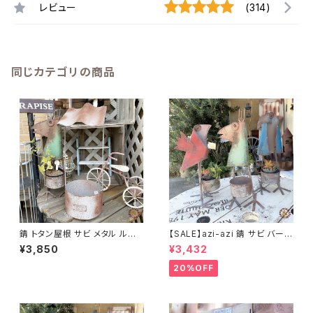
レビュー
(314)
同じカテゴリの商品
錆 トタン屋根 サビ メタル ルー
【SALE】azi-azi 錆 サビ バード
フプランター A azi-azi
メタルプランター
¥3,850
¥3,432
20%OFF