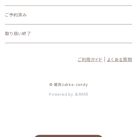
4月
9月の新着商品
ご予約済み
3月
8月の新着商品
取り扱い終了
2月
7月の新着商品
ご利用ガイド
|
よくある質問
1月
6月の新着商品
5月の新着商品
© 雑貨zakka-candy
Powered by
4月の新着商品
3月の新着商品
12月の新着商品