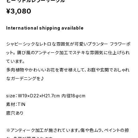
ビー リトルレフーサークル
¥3,080
International shipping available
シャビーシックなレトロな雰囲気が可愛いプランター フラワーポ
ット。 錆び風のアンティーク加工でステキな雰囲気に仕上げられ
ています。
多肉植物やかわいいお花を寄せ植えして、お庭や玄関でおしゃれ
なガーデニングを♪
size：W19×D22×H21.7cm 内径18φcm
素材：TIN
底穴あり
※アンティーク加工が施されています。傷や色ムラ、ペイントの掠