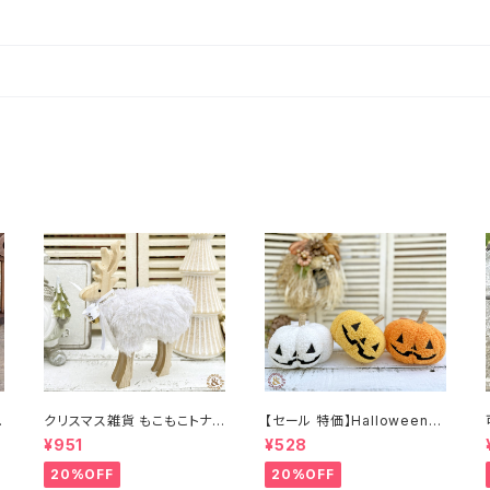
イ
クリスマス雑貨 もこもこトナカ
【セール 特価】Halloween
イ ファー ウッドディアースタ
ハロウィン ふわふわ かぼちゃ
¥951
¥528
ンド
オーナメント
20%OFF
20%OFF