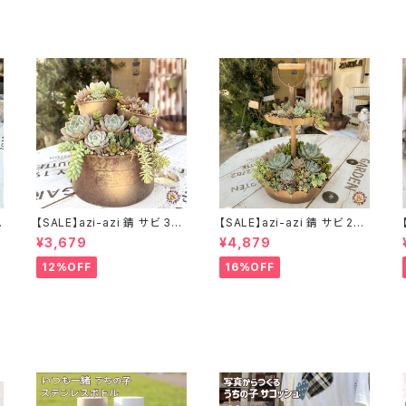
ウ
【SALE】azi-azi 錆 サビ 3段
【SALE】azi-azi 錆 サビ 2ス
シャビー プランター
テップ プランター
¥3,679
¥4,879
12%OFF
16%OFF