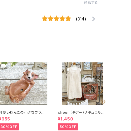
通報する
(314)
可愛いわんこの小さなフラワ
cheer （チアー）ナチュラルな
ーポット 犬のミニポット クシ
コットンのチュニック【訳あり
¥655
¥1,450
ェシオポット /多肉用ポット 多
デッドストック ナチュラル おし
肉植物 寄せ植え ガーデニン
ゃれ かわいい 】
30%OFF
50%OFF
グ