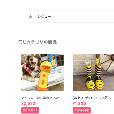
レビュー
同じカテゴリの商品
アヒルの口から濃密泡 AWAN
[訳あり・デッドストック品]レ
アワン ソープディスペンサー
ンブーツ キッズ長靴 ミツバチ
¥2,623
¥1,200
USB充電式
17cm 子供 デッドストック
20%OFF
40%OFF