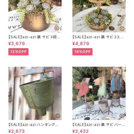
【SALE】azi-azi 錆 サビ 3段シ
【SALE】azi-azi 錆 サビ 2ステ
ャビー プランター
ップ プランター
¥3,679
¥4,879
12%OFF
16%OFF
【SALE】azi-azi ハンギングブ
【SALE】azi-azi 錆 サビ バード
リキ漏斗プランターB
メタルプランター
¥2,673
¥3,432