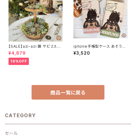
【SALE】azi-azi 錆 サビ 2ステ
iphone手帳型ケース あそうぼ
ップ プランター
うよ ダックス 手帳型ケース スマ
¥4,879
¥3,520
ートフォンケース
16%OFF
商品一覧に戻る
CATEGORY
セール