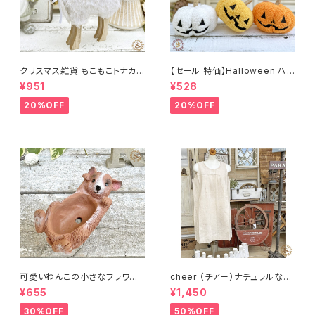
クリスマス雑貨 もこもこトナカイ
【セール 特価】Halloween ハ
ファー ウッドディアースタンド
ロウィン ふわふわ かぼちゃオー
¥951
¥528
ナメント
20%OFF
20%OFF
可愛いわんこの小さなフラワー
cheer （チアー）ナチュラルなコ
ポット 犬のミニポット クシェシ
ットンのチュニック【訳あり デッ
¥655
¥1,450
オポット /多肉用ポット 多肉植
ドストック ナチュラル おしゃれ
物 寄せ植え ガーデニング
かわいい 】
30%OFF
50%OFF