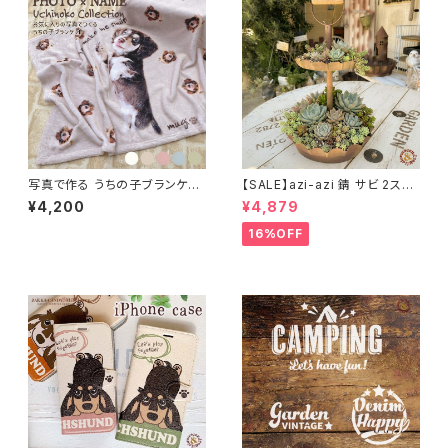
写真で作る うちの子ブランケッ
【SALE】azi-azi 錆 サビ 2ステ
ト 名入れ対応 / 【メール便対応
ップ プランター
¥4,200
¥4,879
全国一律 送料無料】
16%OFF