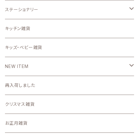
うちの子グッズ
置物・オブジェ
ステーショナリー
写真で作るうちの子グッズ
インテリア雑貨小物
スタンプ
キッチン雑貨
壁掛け時計・照明
ステーショナリー雑貨
キッズ・ベビー雑貨
DIYパーツ
NEW ITEM
2026
再入荷しました
7月
2025
クリスマス雑貨
6月
11月の新着商品
お正月雑貨
5月