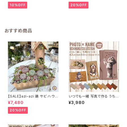
10%OFF
20%OFF
おすすめ商品
【SALE】azi-azi 錆 サビ ハウス
いつでも一緒 写真で作る うちの
プランター スクエア 訳あり 特
子ポケット付きキーケース
¥7,480
¥3,980
価 送料無料
20%OFF