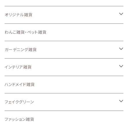
オリジナル雑貨
キーホルダー
わんこ雑貨・ペット雑貨
ステンシルシート
ガーデニング雑貨
スマートフォンケース、iPadケース
なし
インテリア雑貨
ステッカー
ガーデン ピック
収納・インテリア用品
ハンドメイド雑貨
アイロンプリントシート
置物・オーナメント
壁面、ハンギング雑貨
フェイクグリーン
その他のオリジナル雑貨
.etcガーデン雑貨
マット、マルチカバー
ドライフラワー
ファッション雑貨