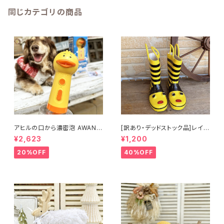
同じカテゴリの商品
アヒルの口から濃密泡 AWAN
[訳あり・デッドストック品]レイン
アワン ソープディスペンサー U
ブーツ キッズ長靴 ミツバチ17c
¥2,623
¥1,200
SB充電式
m 子供 デッドストック
20%OFF
40%OFF