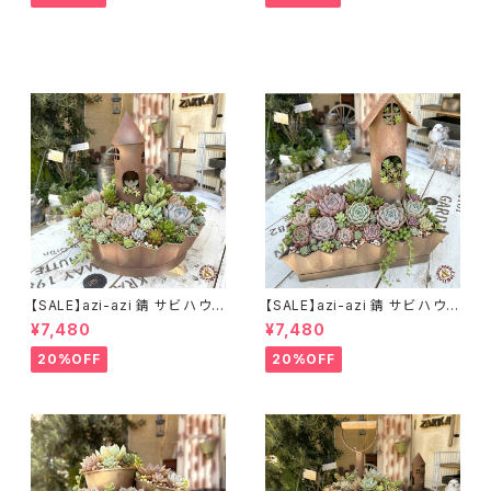
【SALE】azi-azi 錆 サビ ハウス
【SALE】azi-azi 錆 サビ ハウス
プランター ラウンド 訳あり 特価
プランター スクエア 訳あり 特
¥7,480
¥7,480
送料無料
価 送料無料
20%OFF
20%OFF