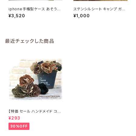
iphone手帳型ケース あそうぼ
ステンシルシート キャンプ ガー
うよ ダックス 手帳型ケース スマ
デン デニムハッピー 「CAMPIN
¥3,520
¥1,000
ートフォンケース
G・Garden・ Happy 3種セッ
ト」 / オリジナル DIY ハンドメイ
ド 手作り ハンドクラフト
最近チェックした商品
【特価 セール ハンドメイド コサ
ージュにもレザー風フェイクフラ
¥293
ワー】ピオニーピック
30%OFF