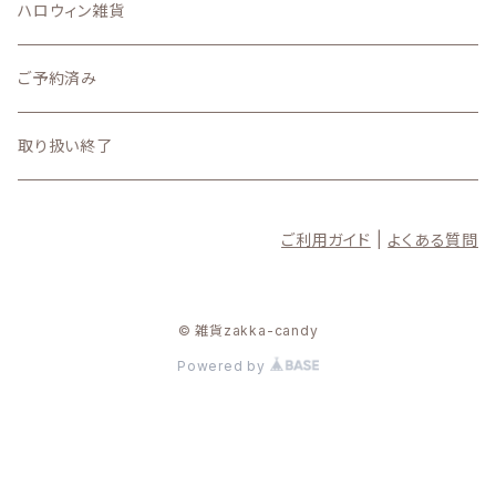
10月の新着商品
ハロウィン雑貨
4月
9月の新着商品
ご予約済み
3月
8月の新着商品
取り扱い終了
2月
7月の新着商品
ご利用ガイド
|
よくある質問
1月
6月の新着商品
5月の新着商品
© 雑貨zakka-candy
Powered by
4月の新着商品
3月の新着商品