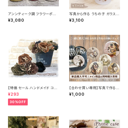
アンンティーク調 フラワーポット
写真から作る うちの子 ガラスマ
プランター レトロ シャビー リト
グカップ プ 名入れ無料
¥3,080
¥3,100
ルレフーサークル
【特価 セール ハンドメイド コサ
【合わせ買い専用】写真で作る
ージュにもレザー風フェイクフラ
うちの子お揃いグッズ｜バッジ・
¥293
¥1,000
ワー】ピオニーピック
PUレザーキーホルダー
30%OFF