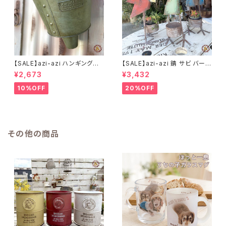
【SALE】azi-azi ハンギングブ
【SALE】azi-azi 錆 サビ バード
リキ漏斗プランターB
メタルプランター
¥2,673
¥3,432
10%OFF
20%OFF
その他の商品