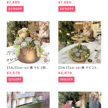
プランター ラウンド 訳あり 特価
プランター スクエア 訳あり 特
¥7,480
¥7,480
送料無料
価 送料無料
20%OFF
20%OFF
【SALE】azi-azi 錆 サビ 3段シ
【SALE】azi-azi 錆 サビ 2ステ
ャビー プランター
ップ プランター
¥3,679
¥4,879
12%OFF
16%OFF