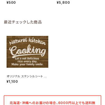
M
ー りすと切り株プランター 送料
¥500
¥5,800
無料
最近チェックした商品
オリジナル ステンシルシート C
ooking【ハンドメイド DIY】
¥1,100
北海道・沖縄へのお届けの場合、6000円以上でも送料無