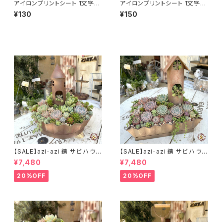
アイロンプリントシート 1文字1.
アイロンプリントシート 1文字3-
5-3cmまで 名入れプリント 【
4cmまで 名入れプリント 【 オリ
¥130
¥150
オリジナルグッズ制作 ハンドメ
ジナルグッズ制作 ハンドメイド
イド handmade かわいい ハン
handmade かわいい ハンドク
ドクラフト 資材】
ラフト 資材】
【SALE】azi-azi 錆 サビ ハウス
【SALE】azi-azi 錆 サビ ハウス
プランター ラウンド 訳あり 特価
プランター スクエア 訳あり 特
¥7,480
¥7,480
送料無料
価 送料無料
20%OFF
20%OFF