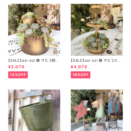
【SALE】azi-azi 錆 サビ 3段シ
【SALE】azi-azi 錆 サビ 2ステ
ャビー プランター
ップ プランター
¥3,679
¥4,879
12%OFF
16%OFF