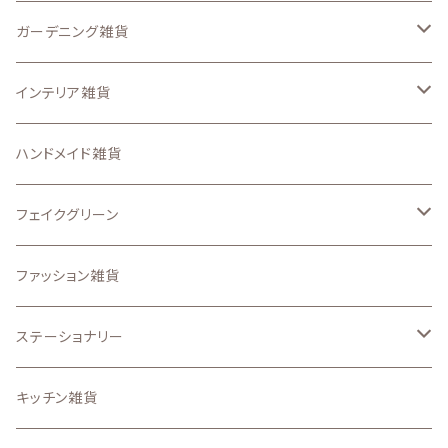
ステンシルシート
ガーデニング雑貨
スマートフォンケース、iPadケース
なし
インテリア雑貨
ステッカー
ガーデン ピック
収納・インテリア用品
ハンドメイド雑貨
アイロンプリントシート
置物・オーナメント
壁面、ハンギング雑貨
フェイクグリーン
その他のオリジナル雑貨
.etcガーデン雑貨
マット、マルチカバー
ドライフラワー
ファッション雑貨
うちの子グッズ
置物・オブジェ
ステーショナリー
写真で作るうちの子グッズ
インテリア雑貨小物
スタンプ
キッチン雑貨