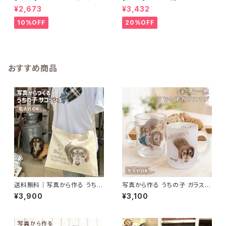
リキ漏斗プランターB
メタルプランター
¥2,673
¥3,432
10%OFF
20%OFF
おすすめ商品
送料無料｜写真から作る うちの
写真から作る うちの子 ガラスマ
子キャンバスサコッシュ｜名入れ
グカップ プ 名入れ無料
¥3,900
¥3,100
無料・ナチュラル素材