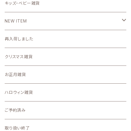
壁掛け時計・照明
ステーショナリー雑貨
キッズ・ベビー雑貨
DIYパーツ
NEW ITEM
2026
再入荷しました
7月
2025
クリスマス雑貨
6月
11月の新着商品
お正月雑貨
5月
10月の新着商品
ハロウィン雑貨
4月
9月の新着商品
ご予約済み
3月
8月の新着商品
取り扱い終了