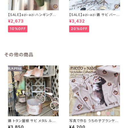
【SALE】azi-azi ハンギングブ
【SALE】azi-azi 錆 サビ バード
リキ漏斗プランターB
メタルプランター
¥2,673
¥3,432
10%OFF
20%OFF
その他の商品
錆 トタン屋根 サビ メタル ルー
写真で作る うちの子ブランケッ
フプランター A azi-azi
ト 名入れ対応 / 【メール便対応
¥3,850
¥4,200