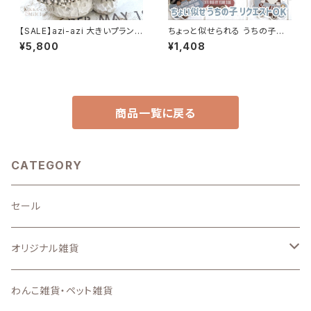
【SALE】azi-azi 大きいプランタ
ちょっと似せられる うちの子キ
ー ハリネズミとキノコのプラン
ーホルダー 名入れ DOG わんこ
¥5,800
¥1,408
ター 送料無料
のキーホルダー / ダックスフント
リニューアル トイプードル マル
プー チワワ シバ 柴犬 ヨーキー
コーギー チワックス フレブル ポ
メ
商品一覧に戻る
CATEGORY
セール
オリジナル雑貨
キーホルダー
わんこ雑貨・ペット雑貨