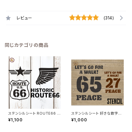
レビュー
(314)
同じカテゴリの商品
ステンシルシート ROUTE66 ル
ステンシルシート 好きな数字で
ート66マーク ウィング 星 4種1
できるナンバー＆ピース / オリジ
¥1,100
¥1,000
シート / オリジナル DIY ハンド
ナル DIY ハンドメイド 手作り
メイド 手作り ハンドクラフト ア
ハンドクラフト
メリカンデザイン ガレージ