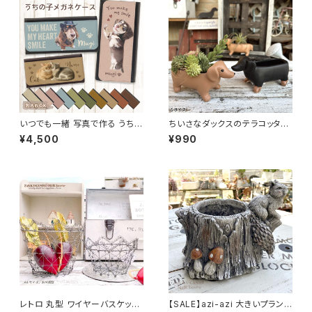
いつでも一緒 写真で作る うちの
ちいさなダックスのテラコッタポ
子メガネケース 名入れ対応
ット｜ S・Mサイズ
¥4,500
¥990
レトロ 丸型 ワイヤーバスケット
【SALE】azi-azi 大きいプランタ