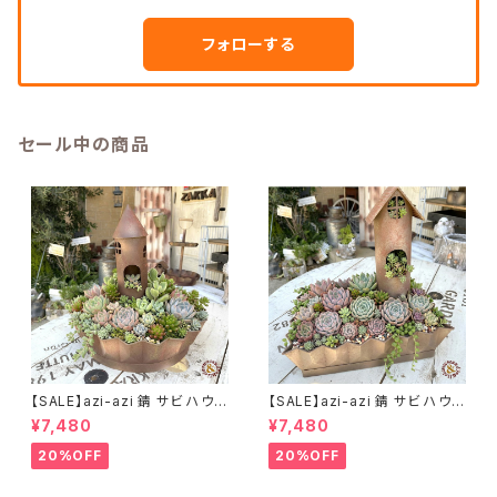
フォローする
セール中の商品
【SALE】azi-azi 錆 サビ ハウス
【SALE】azi-azi 錆 サビ ハウス
プランター ラウンド 訳あり 特価
プランター スクエア 訳あり 特
¥7,480
¥7,480
送料無料
価 送料無料
20%OFF
20%OFF