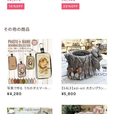
10%OFF
20%OFF
その他の商品
写真で作る うちの子スマートキ
【SALE】azi-azi 大きいプランタ
ーケース 名入れ無料 / 写真を
ー りすと切り株プランター 送料
¥4,280
¥5,800
おしゃれにデザイン 世界にひと
無料
つ うちの子グッズ