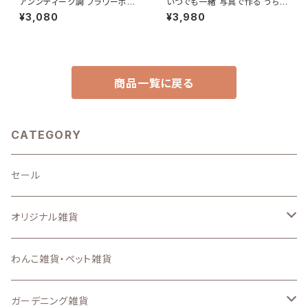
アンンティーク調 フラワーポット
いつでも一緒 写真で作る うちの
プランター レトロ シャビー リト
子ポケット付きキーケース
¥3,080
¥3,980
ルレフーサークル
商品一覧に戻る
CATEGORY
セール
オリジナル雑貨
キーホルダー
わんこ雑貨・ペット雑貨
ステンシルシート
ガーデニング雑貨