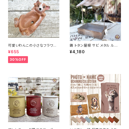
可愛いわんこの小さなフラワー
錆 トタン屋根 サビ メタル ルー
ポット 犬のミニポット クシェシ
フプランター B azi-azi
¥655
¥4,180
オポット /多肉用ポット 多肉植
物 寄せ植え ガーデニング
30%OFF