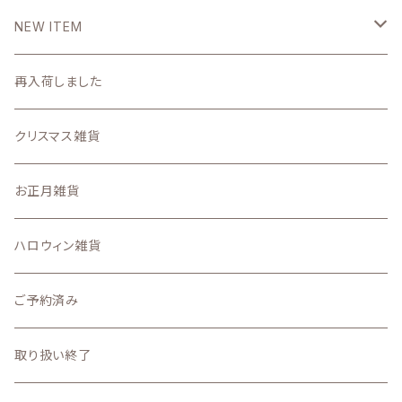
DIYパーツ
NEW ITEM
2026
再入荷しました
7月
2025
クリスマス雑貨
6月
11月の新着商品
お正月雑貨
5月
10月の新着商品
ハロウィン雑貨
4月
9月の新着商品
ご予約済み
3月
8月の新着商品
取り扱い終了
2月
7月の新着商品