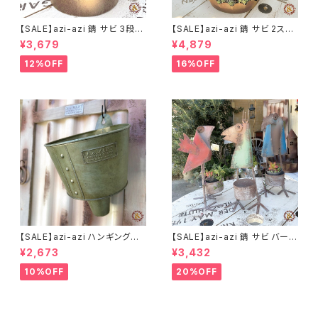
【SALE】azi-azi 錆 サビ 3段シ
【SALE】azi-azi 錆 サビ 2ステ
ャビー プランター
ップ プランター
¥3,679
¥4,879
12%OFF
16%OFF
【SALE】azi-azi ハンギングブ
【SALE】azi-azi 錆 サビ バード
リキ漏斗プランターB
メタルプランター
¥2,673
¥3,432
10%OFF
20%OFF