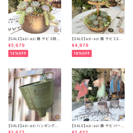
【SALE】azi-azi 錆 サビ 3段シ
【SALE】azi-azi 錆 サビ 2ステ
ャビー プランター
ップ プランター
¥3,679
¥4,879
12%OFF
16%OFF
【SALE】azi-azi ハンギングブ
【SALE】azi-azi 錆 サビ バード
リキ漏斗プランターB
メタルプランター
¥2,673
¥3,432