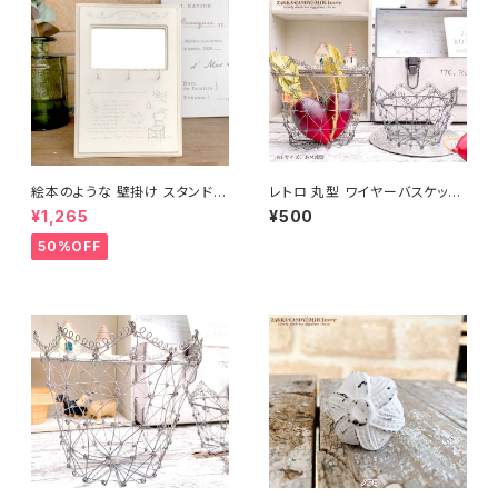
絵本のような 壁掛け スタンド両
レトロ 丸型 ワイヤーバスケット
用 鏡付きフックハンガー OEUV
M
¥1,265
¥500
RE
50%OFF