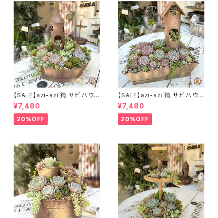
【SALE】azi-azi 錆 サビ ハウス
【SALE】azi-azi 錆 サビ ハウス
プランター ラウンド 訳あり 特価
プランター スクエア 訳あり 特
¥7,480
¥7,480
送料無料
価 送料無料
20%OFF
20%OFF