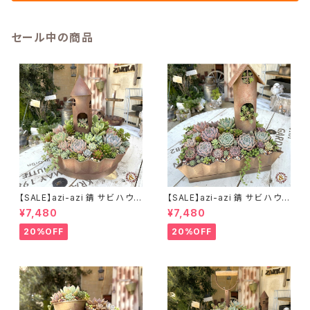
セール中の商品
【SALE】azi-azi 錆 サビ ハウス
【SALE】azi-azi 錆 サビ ハウス
プランター ラウンド 訳あり 特価
プランター スクエア 訳あり 特
¥7,480
¥7,480
送料無料
価 送料無料
20%OFF
20%OFF