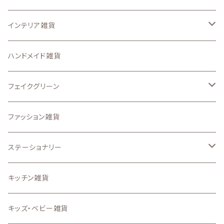
スマートフォンケース、iPadケース
なし
インテリア雑貨
ステッカー
ガーデン ピック
収納・インテリア用品
ハンドメイド雑貨
アイロンプリントシート
置物・オーナメント
壁面、ハンギング雑貨
フェイクグリーン
その他のオリジナル雑貨
.etcガーデン雑貨
マット、マルチカバー
ドライフラワー
ファッション雑貨
うちの子グッズ
置物・オブジェ
ステーショナリー
写真で作るうちの子グッズ
インテリア雑貨小物
スタンプ
キッチン雑貨
壁掛け時計・照明
ステーショナリー雑貨
キッズ・ベビー雑貨