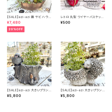
【SALE】azi-azi 錆 サビ ハウス
レトロ 丸型 ワイヤーバスケット
プランター ラウンド 訳あり 特価
M
¥7,480
¥500
送料無料
20%OFF
【SALE】azi-azi 大きいプランタ
【SALE】azi-azi 大きいプランタ
ー とりと切り株プランター 送料
ー ハリネズミとキノコのプラン
¥5,800
¥5,800
無料
ター 送料無料