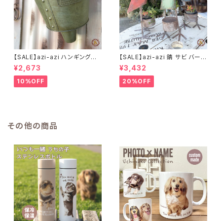
【SALE】azi-azi ハンギングブ
【SALE】azi-azi 錆 サビ バード
リキ漏斗プランターB
メタルプランター
¥2,673
¥3,432
10%OFF
20%OFF
その他の商品