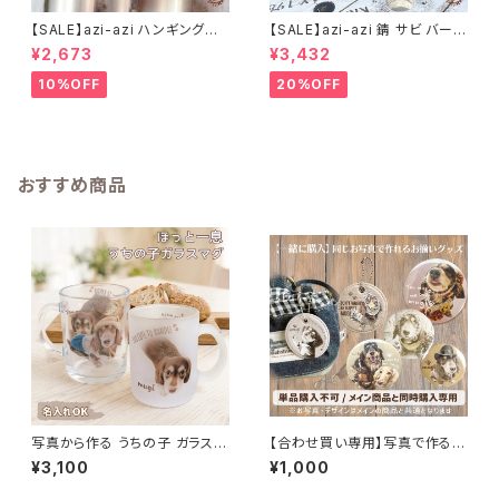
【SALE】azi-azi ハンギングブ
【SALE】azi-azi 錆 サビ バード
リキ漏斗プランターB
メタルプランター
¥2,673
¥3,432
10%OFF
20%OFF
おすすめ商品
写真から作る うちの子 ガラスマ
【合わせ買い専用】写真で作る
グカップ プ 名入れ無料
うちの子お揃いグッズ｜バッジ・
¥3,100
¥1,000
PUレザーキーホルダー