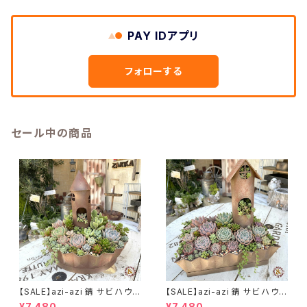
PAY IDアプリ
フォローする
セール中の商品
【SALE】azi-azi 錆 サビ ハウス
【SALE】azi-azi 錆 サビ ハウス
プランター ラウンド 訳あり 特価
プランター スクエア 訳あり 特
¥7,480
¥7,480