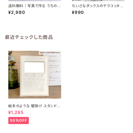
送料無料｜写真で作る うちの子
ちいさなダックスのテラコッタポ
AirTag対応カバー 名入れ 写真
ット｜ S・Mサイズ
¥2,980
¥990
入り
最近チェックした商品
絵本のような 壁掛け スタンド両
用 鏡付きフックハンガー OEUV
¥1,265
RE
50%OFF