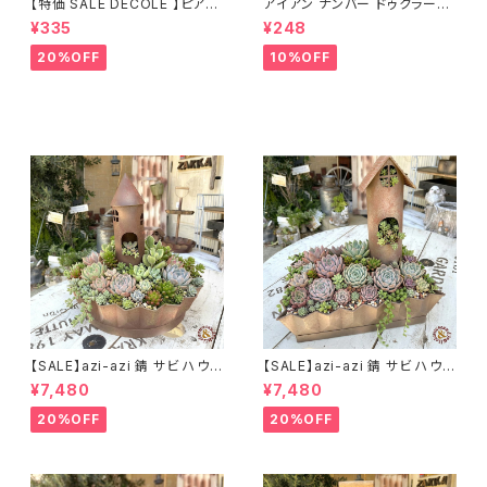
【特価 SALE DECOLE 】ピアス
アイアン ナンバー ドゥクラージ
イヤリング収納 デコレ Mien ピ
ュ DIY 数字 オブジェ
¥335
¥248
アスホルダー ピアスコーン / イ
ンテリア
20%OFF
10%OFF
【SALE】azi-azi 錆 サビ ハウス
【SALE】azi-azi 錆 サビ ハウス
プランター ラウンド 訳あり 特価
プランター スクエア 訳あり 特
¥7,480
¥7,480
送料無料
価 送料無料
20%OFF
20%OFF