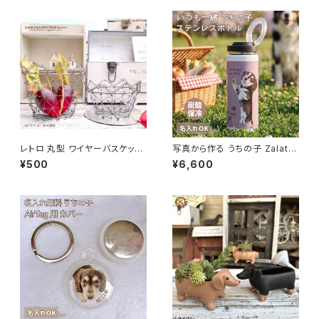
レトロ 丸型 ワイヤーバスケット
写真から作る うちの子 Zalatto
M
炭酸サーモボトル 名入れ無料
¥500
¥6,600
送料無料