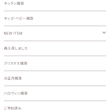
写真で作るうちの子グッズ
インテリア雑貨小物
スタンプ
キッチン雑貨
壁掛け時計・照明
ステーショナリー雑貨
キッズ・ベビー雑貨
DIYパーツ
NEW ITEM
2026
再入荷しました
7月
2025
クリスマス雑貨
6月
11月の新着商品
お正月雑貨
5月
10月の新着商品
ハロウィン雑貨
4月
9月の新着商品
ご予約済み