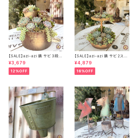
【SALE】azi-azi 錆 サビ 3段シ
【SALE】azi-azi 錆 サビ 2ステ
ャビー プランター
ップ プランター
¥3,679
¥4,879
12%OFF
16%OFF