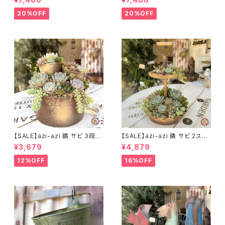
送料無料
価 送料無料
20%OFF
20%OFF
【SALE】azi-azi 錆 サビ 3段シ
【SALE】azi-azi 錆 サビ 2ステ
ャビー プランター
ップ プランター
¥3,679
¥4,879
12%OFF
16%OFF