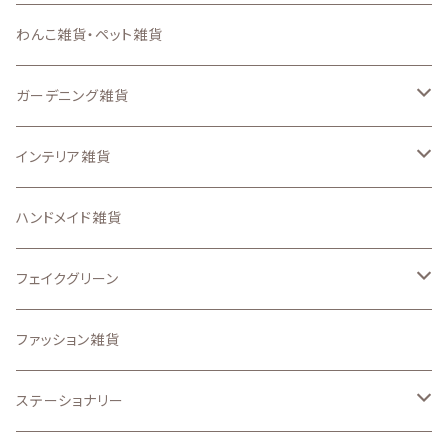
キーホルダー
わんこ雑貨・ペット雑貨
ステンシルシート
ガーデニング雑貨
スマートフォンケース、iPadケース
なし
インテリア雑貨
ステッカー
ガーデン ピック
収納・インテリア用品
ハンドメイド雑貨
アイロンプリントシート
置物・オーナメント
壁面、ハンギング雑貨
フェイクグリーン
その他のオリジナル雑貨
.etcガーデン雑貨
マット、マルチカバー
ドライフラワー
ファッション雑貨
うちの子グッズ
置物・オブジェ
ステーショナリー