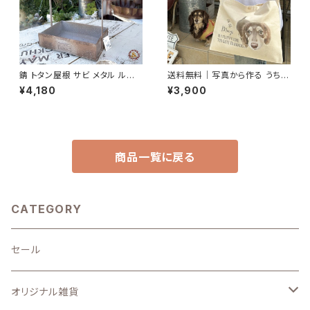
錆 トタン屋根 サビ メタル ルー
送料無料｜写真から作る うちの
フプランター B azi-azi
子キャンバスサコッシュ｜名入れ
¥4,180
¥3,900
無料・ナチュラル素材
商品一覧に戻る
CATEGORY
セール
オリジナル雑貨