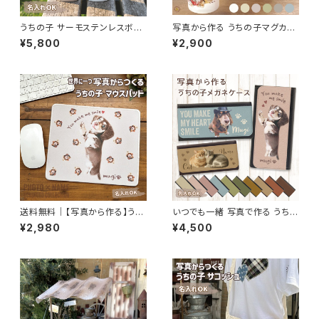
うちの子 サーモステンレスボト
写真から作る うちの子マグカッ
ル 370ml 名入れ無料 送料無
プ 名入れ対応｜ペット 写真入り
¥5,800
¥2,900
料名入れ無料 送料無料
オーダーメイド ギフト 犬 猫 う
ちの子グッズ
送料無料｜【写真から作る】うち
いつでも一緒 写真で作る うちの
の子マウスパッド｜名入れオー
子メガネケース 名入れ対応
¥2,980
¥4,500
ダーメイド