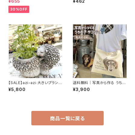
¥655
¥462
オポット /多肉用ポット 多肉植
物 寄せ植え ガーデニング
30%OFF
【SALE】azi-azi 大きいプランタ
送料無料｜写真から作る うちの
ー ハリネズミとキノコのプラン
子キャンバスサコッシュ｜名入れ
¥5,800
¥3,900
ター 送料無料
無料・ナチュラル素材
商品一覧に戻る