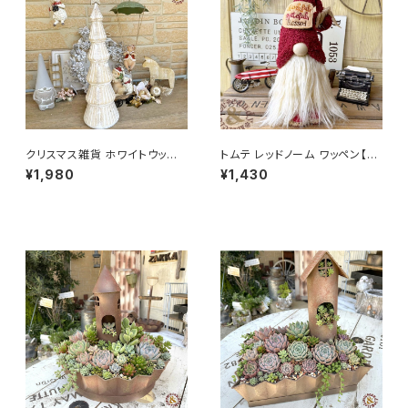
クリスマス雑貨 ホワイトウッディ
トムテ レッドノーム ワッペン【イ
ツリーL
ンテリア 北欧 大人 かわいい オ
¥1,980
¥1,430
ーナメント クリスマス Christm
as サンタ】