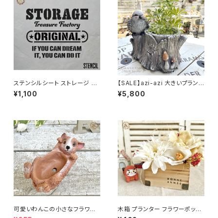
ステンシルシート ストレージ S
【SALE】azi-azi 大きいプランタ
TORAGE / オリジナル DIY ハ
ー とりと切り株プランター 送料
¥1,100
¥5,800
ンドメイド 手作り ハンドクラフ
無料
ト
可愛いわんこの小さなフラワー
木箱 プランター フラワーポット
ポット 犬のミニポット クシェシ
迎春ウッドボックスS