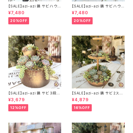
【SALE】azi-azi 錆 サビ ハウス
【SALE】azi-azi 錆 サビ ハウス
プランター ラウンド 訳あり 特価
プランター スクエア 訳あり 特
¥7,480
¥7,480
送料無料
価 送料無料
20%OFF
20%OFF
【SALE】azi-azi 錆 サビ 3段シ
【SALE】azi-azi 錆 サビ 2ステ
ャビー プランター
ップ プランター
¥3,679
¥4,879
12%OFF
16%OFF