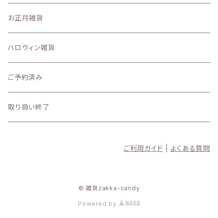
6月
11月の新着商品
お正月雑貨
5月
10月の新着商品
ハロウィン雑貨
4月
9月の新着商品
ご予約済み
3月
8月の新着商品
取り扱い終了
2月
7月の新着商品
ご利用ガイド
|
よくある質問
1月
6月の新着商品
5月の新着商品
© 雑貨zakka-candy
Powered by
4月の新着商品