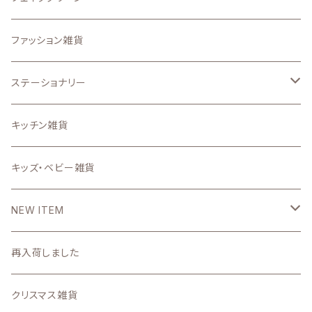
その他のオリジナル雑貨
.etcガーデン雑貨
マット、マルチカバー
ドライフラワー
ファッション雑貨
うちの子グッズ
置物・オブジェ
ステーショナリー
写真で作るうちの子グッズ
インテリア雑貨小物
スタンプ
キッチン雑貨
壁掛け時計・照明
ステーショナリー雑貨
キッズ・ベビー雑貨
DIYパーツ
NEW ITEM
2026
再入荷しました
7月
2025
クリスマス雑貨