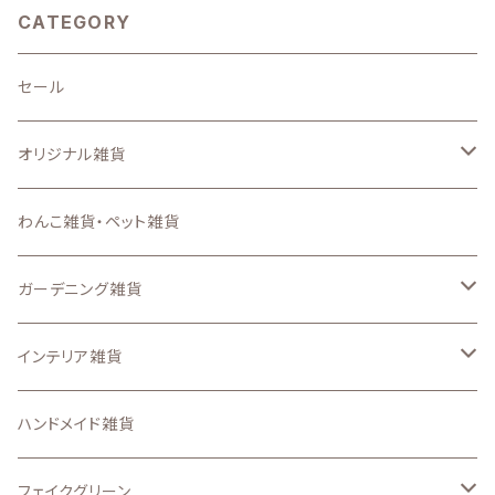
CATEGORY
セール
オリジナル雑貨
キーホルダー
わんこ雑貨・ペット雑貨
ステンシルシート
ガーデニング雑貨
スマートフォンケース、iPadケース
なし
インテリア雑貨
ステッカー
ガーデン ピック
収納・インテリア用品
ハンドメイド雑貨
アイロンプリントシート
置物・オーナメント
壁面、ハンギング雑貨
フェイクグリーン