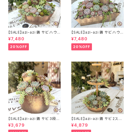
【SALE】azi-azi 錆 サビ ハウス
【SALE】azi-azi 錆 サビ ハウス
プランター ラウンド 訳あり 特価
プランター スクエア 訳あり 特
¥7,480
¥7,480
送料無料
価 送料無料
20%OFF
20%OFF
【SALE】azi-azi 錆 サビ 3段シ
【SALE】azi-azi 錆 サビ 2ステ
ャビー プランター
ップ プランター
¥3,679
¥4,879