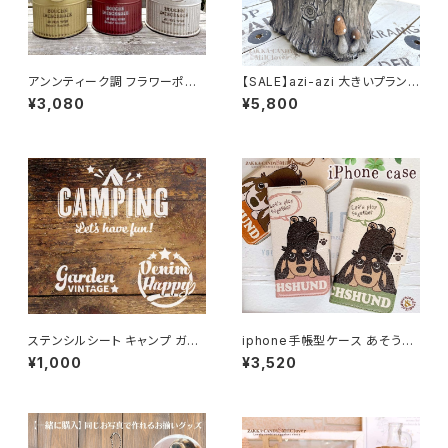
アンンティーク調 フラワーポット
【SALE】azi-azi 大きいプランタ
プランター レトロ シャビー リト
ー とりと切り株プランター 送料
¥3,080
¥5,800
ルレフーサークル
無料
ステンシルシート キャンプ ガー
iphone手帳型ケース あそうぼ
デン デニムハッピー 「CAMPIN
うよ ダックス 手帳型ケース スマ
¥1,000
¥3,520
G・Garden・ Happy 3種セッ
ートフォンケース
ト」 / オリジナル DIY ハンドメイ
ド 手作り ハンドクラフト