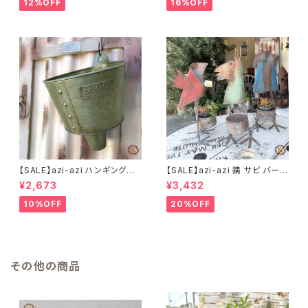
12%OFF
16%OFF
【SALE】azi-azi ハンギングブ
【SALE】azi-azi 錆 サビ バード
リキ漏斗プランターB
メタルプランター
¥2,673
¥3,432
10%OFF
20%OFF
その他の商品