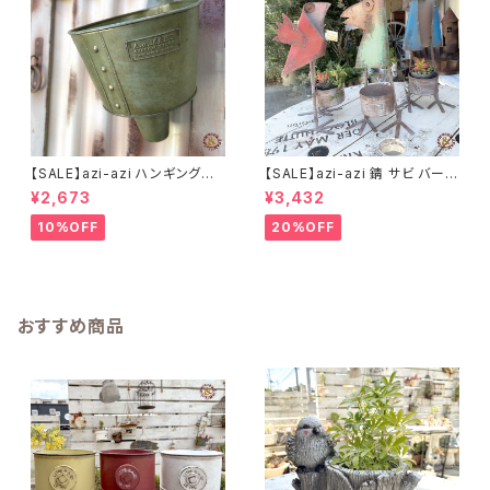
【SALE】azi-azi ハンギングブ
【SALE】azi-azi 錆 サビ バード
リキ漏斗プランターB
メタルプランター
¥2,673
¥3,432
10%OFF
20%OFF
おすすめ商品