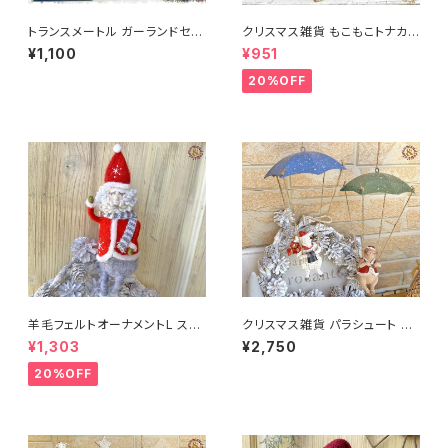
トランスメートル ガーランドセッ
クリスマス雑貨 もこもこトナカイ
ト クリスマス
ファー ウッドディアースタンド
¥1,100
¥951
20%OFF
羊毛フェルトオーナメントL スマ
クリスマス雑貨 パラシュート シ
ートサンタ【北欧 大人 かわいい
ープ＆ピッグ
¥1,303
¥2,750
クリスマス オーナメント オブジ
ェ Christmas xmas 置物 ディ
20%OFF
スプレイ おしゃれ 可愛い イン
テリア】