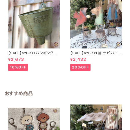
【SALE】azi-azi ハンギングブ
【SALE】azi-azi 錆 サビ バード
リキ漏斗プランターB
メタルプランター
¥2,673
¥3,432
10%OFF
20%OFF
おすすめ商品