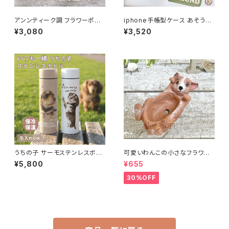
アンンティーク調 フラワーポット
iphone手帳型ケース あそうぼ
プランター レトロ シャビー リト
うよ ダックス 手帳型ケース スマ
¥3,080
¥3,520
ルレフーサークル
ートフォンケース
うちの子 サーモステンレスボト
可愛いわんこの小さなフラワー
ル 370ml 名入れ無料 送料無
ポット 犬のミニポット クシェシ
¥5,800
¥655
料名入れ無料 送料無料
オポット /多肉用ポット 多肉植
物 寄せ植え ガーデニング
30%OFF