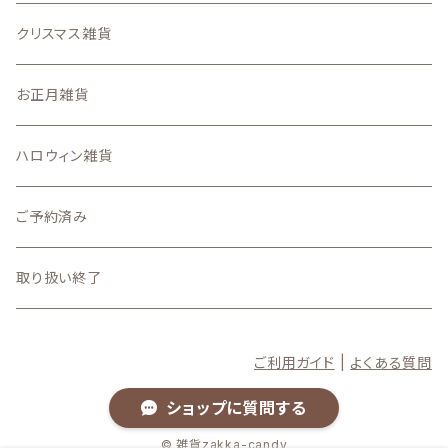
7月
2025
クリスマス雑貨
6月
11月の新着商品
お正月雑貨
5月
10月の新着商品
ハロウィン雑貨
4月
9月の新着商品
ご予約済み
3月
8月の新着商品
取り扱い終了
2月
7月の新着商品
ご利用ガイド
|
よくある質問
1月
6月の新着商品
ショップに質問する
5月の新着商品
© 雑貨zakka-candy