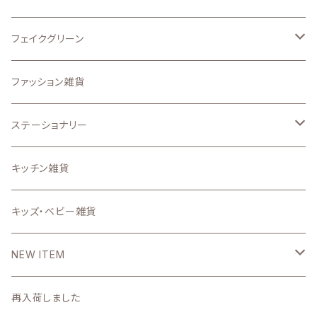
アイロンプリントシート
置物・オーナメント
壁面、ハンギング雑貨
フェイクグリーン
その他のオリジナル雑貨
.etcガーデン雑貨
マット、マルチカバー
ドライフラワー
ファッション雑貨
うちの子グッズ
置物・オブジェ
ステーショナリー
写真で作るうちの子グッズ
インテリア雑貨小物
スタンプ
キッチン雑貨
壁掛け時計・照明
ステーショナリー雑貨
キッズ・ベビー雑貨
DIYパーツ
NEW ITEM
2026
再入荷しました