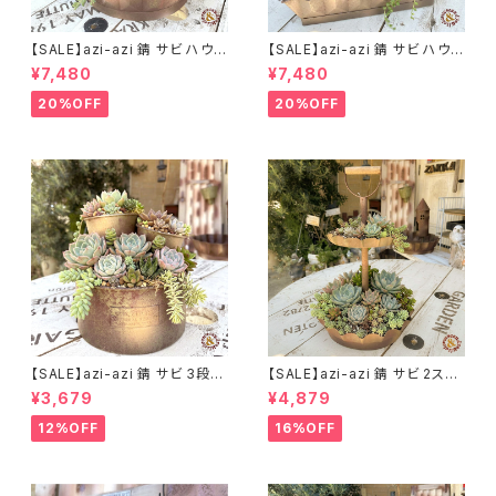
【SALE】azi-azi 錆 サビ ハウス
【SALE】azi-azi 錆 サビ ハウス
プランター ラウンド 訳あり 特価
プランター スクエア 訳あり 特
¥7,480
¥7,480
送料無料
価 送料無料
20%OFF
20%OFF
【SALE】azi-azi 錆 サビ 3段シ
【SALE】azi-azi 錆 サビ 2ステ
ャビー プランター
ップ プランター
¥3,679
¥4,879
12%OFF
16%OFF