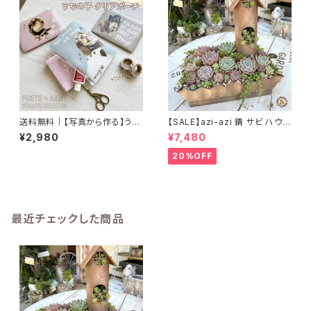
送料無料｜【写真から作る】うち
【SALE】azi-azi 錆 サビ ハウス
の子クリアポーチ｜名入れオー
プランター スクエア 訳あり 特
¥2,980
¥7,480
ダーメイド
価 送料無料
20%OFF
最近チェックした商品