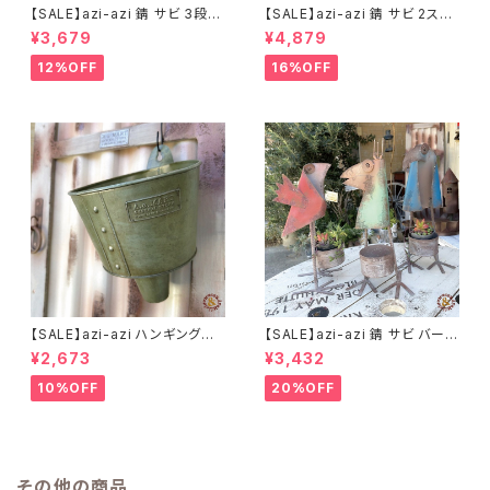
【SALE】azi-azi 錆 サビ 3段シ
【SALE】azi-azi 錆 サビ 2ステ
ャビー プランター
ップ プランター
¥3,679
¥4,879
12%OFF
16%OFF
【SALE】azi-azi ハンギングブ
【SALE】azi-azi 錆 サビ バード
リキ漏斗プランターB
メタルプランター
¥2,673
¥3,432
10%OFF
20%OFF
その他の商品