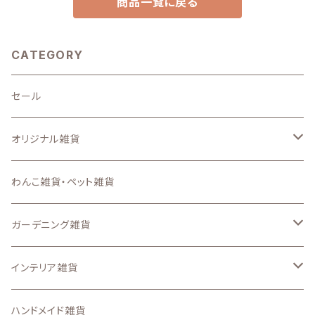
商品一覧に戻る
CATEGORY
セール
オリジナル雑貨
キーホルダー
わんこ雑貨・ペット雑貨
ステンシルシート
ガーデニング雑貨
スマートフォンケース、iPadケース
なし
インテリア雑貨
ステッカー
ガーデン ピック
収納・インテリア用品
ハンドメイド雑貨