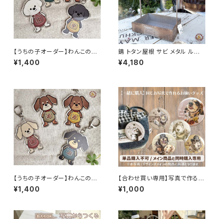
【うちの子オーダー】わんこのキ
錆 トタン屋根 サビ メタル ルー
ーホルダー DOG ロンパースわ
フプランター B azi-azi
¥1,400
¥4,180
んこ プードル / バッグチャーム
名入れOK オリジナル
【うちの子オーダー】わんこのキ
【合わせ買い専用】写真で作る
ーホルダー DOG ロンパースわ
うちの子お揃いグッズ｜バッジ・
¥1,400
¥1,000
んこ ダックスフント / バッグチャ
PUレザーキーホルダー
ーム 名入れOK オリジナル