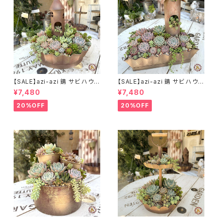
【SALE】azi-azi 錆 サビ ハウス
【SALE】azi-azi 錆 サビ ハウス
プランター ラウンド 訳あり 特価
プランター スクエア 訳あり 特
¥7,480
¥7,480
送料無料
価 送料無料
20%OFF
20%OFF