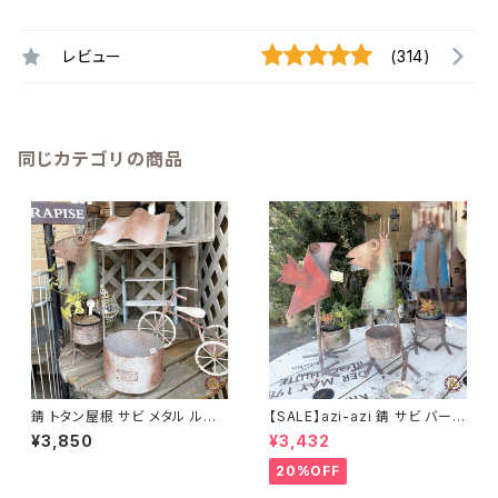
レビュー
(314)
同じカテゴリの商品
錆 トタン屋根 サビ メタル ルー
【SALE】azi-azi 錆 サビ バード
フプランター A azi-azi
メタルプランター
¥3,850
¥3,432
20%OFF