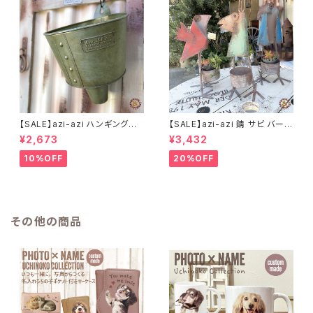
【SALE】azi-azi ハンギングブ
【SALE】azi-azi 錆 サビ バード
リキ漏斗プランターB
メタルプランター
¥2,673
¥3,432
10%OFF
20%OFF
その他の商品