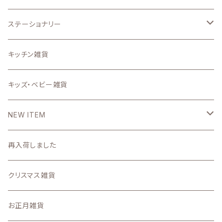
うちの子グッズ
置物・オブジェ
ステーショナリー
写真で作るうちの子グッズ
インテリア雑貨小物
スタンプ
キッチン雑貨
壁掛け時計・照明
ステーショナリー雑貨
キッズ・ベビー雑貨
DIYパーツ
NEW ITEM
2026
再入荷しました
7月
2025
クリスマス雑貨
6月
11月の新着商品
お正月雑貨