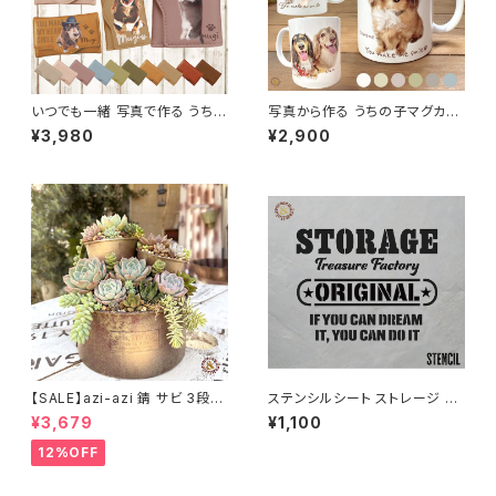
いつでも一緒 写真で作る うちの
写真から作る うちの子マグカッ
子ポケット付きキーケース
プ 名入れ対応｜ペット 写真入り
¥3,980
¥2,900
オーダーメイド ギフト 犬 猫 う
ちの子グッズ
【SALE】azi-azi 錆 サビ 3段シ
ステンシルシート ストレージ S
ャビー プランター
TORAGE / オリジナル DIY ハ
¥3,679
¥1,100
ンドメイド 手作り ハンドクラフ
ト
12%OFF