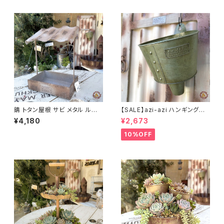
錆 トタン屋根 サビ メタル ルー
【SALE】azi-azi ハンギングブ
フプランター B azi-azi
リキ漏斗プランターB
¥4,180
¥2,673
10%OFF