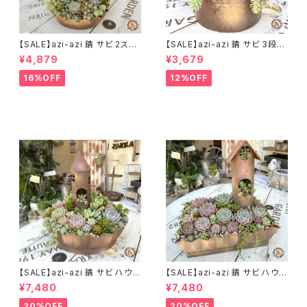
【SALE】azi-azi 錆 サビ 2ステ
【SALE】azi-azi 錆 サビ 3段シ
ップ プランター
ャビー プランター
¥4,879
¥3,679
16%OFF
12%OFF
【SALE】azi-azi 錆 サビ ハウス
【SALE】azi-azi 錆 サビ ハウス
プランター ラウンド 訳あり 特価
プランター スクエア 訳あり 特
¥7,480
¥7,480
送料無料
価 送料無料
20%OFF
20%OFF