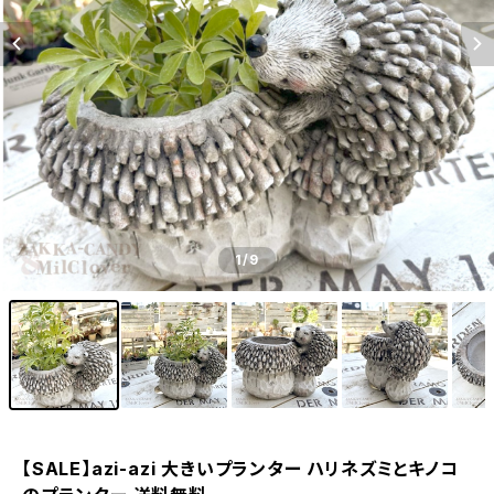
1
/9
【SALE】azi-azi 大きいプランター ハリネズミとキノコ