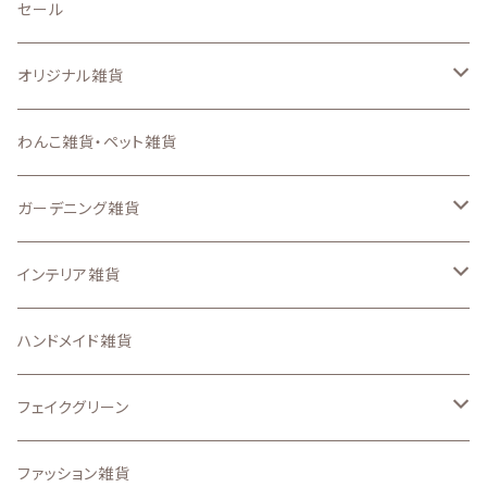
セール
オリジナル雑貨
キーホルダー
わんこ雑貨・ペット雑貨
ステンシルシート
ガーデニング雑貨
スマートフォンケース、iPadケース
なし
インテリア雑貨
ステッカー
ガーデン ピック
収納・インテリア用品
ハンドメイド雑貨
アイロンプリントシート
置物・オーナメント
壁面、ハンギング雑貨
フェイクグリーン
その他のオリジナル雑貨
.etcガーデン雑貨
マット、マルチカバー
ドライフラワー
ファッション雑貨