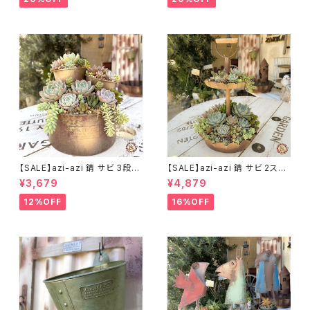
【SALE】azi-azi 錆 サビ 3段シ
【SALE】azi-azi 錆 サビ 2ステ
ャビー プランター
ップ プランター
¥3,679
¥4,879
12%OFF
16%OFF