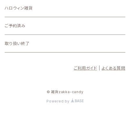
5月
10月の新着商品
ハロウィン雑貨
4月
9月の新着商品
ご予約済み
3月
8月の新着商品
取り扱い終了
2月
7月の新着商品
ご利用ガイド
|
よくある質問
1月
6月の新着商品
5月の新着商品
© 雑貨zakka-candy
Powered by
4月の新着商品
3月の新着商品