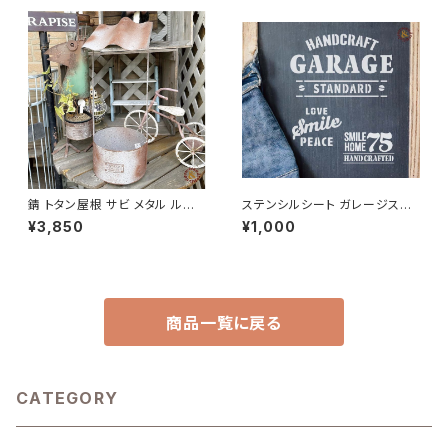
錆 トタン屋根 サビ メタル ルー
ステンシルシート ガレージスマ
フプランター A azi-azi
イル 「75・GARAGE・ SMILE 3
¥3,850
¥1,000
種セット」 / オリジナル DIY ハン
ドメイド 手作り ハンドクラフト
商品一覧に戻る
CATEGORY