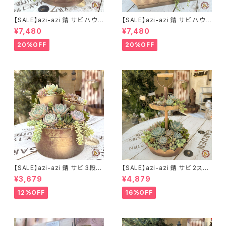
【SALE】azi-azi 錆 サビ ハウス
【SALE】azi-azi 錆 サビ ハウス
プランター ラウンド 訳あり 特価
プランター スクエア 訳あり 特
¥7,480
¥7,480
送料無料
価 送料無料
20%OFF
20%OFF
【SALE】azi-azi 錆 サビ 3段シ
【SALE】azi-azi 錆 サビ 2ステ
ャビー プランター
ップ プランター
¥3,679
¥4,879
12%OFF
16%OFF