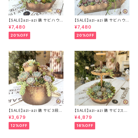
【SALE】azi-azi 錆 サビ ハウス
【SALE】azi-azi 錆 サビ ハウス
プランター ラウンド 訳あり 特価
プランター スクエア 訳あり 特
¥7,480
¥7,480
送料無料
価 送料無料
20%OFF
20%OFF
【SALE】azi-azi 錆 サビ 3段シ
【SALE】azi-azi 錆 サビ 2ステ
ャビー プランター
ップ プランター
¥3,679
¥4,879
12%OFF
16%OFF