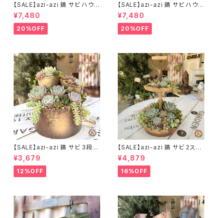
【SALE】azi-azi 錆 サビ ハウス
【SALE】azi-azi 錆 サビ ハウス
プランター ラウンド 訳あり 特価
プランター スクエア 訳あり 特
¥7,480
¥7,480
送料無料
価 送料無料
20%OFF
20%OFF
【SALE】azi-azi 錆 サビ 3段シ
【SALE】azi-azi 錆 サビ 2ステ
ャビー プランター
ップ プランター
¥3,679
¥4,879
12%OFF
16%OFF