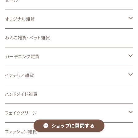
セール
オリジナル雑貨
キーホルダー
わんこ雑貨・ペット雑貨
ステンシルシート
ガーデニング雑貨
スマートフォンケース、iPadケース
なし
インテリア雑貨
ステッカー
ガーデン ピック
収納・インテリア用品
ハンドメイド雑貨
アイロンプリントシート
置物・オーナメント
壁面、ハンギング雑貨
フェイクグリーン
ショップに質問する
その他のオリジナル雑貨
.etcガーデン雑貨
マット、マルチカバー
ドライフラワー
ファッション雑貨