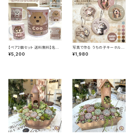
【ペア2個セット 送料無料】名入
写真で作る うちの子キーホルダ
れ対応うちの子マグカップ ちょ
ー 名入れ 丸型 PUレザー 選べ
¥5,200
¥1,980
こっと寄せOK♪ オーダーで作
るデザイン オーダーメイド/ 世
る 当店オリジナル犬イラスト／
界にひとつのキーホルダー プレ
ペット ギフト／プレゼント
ゼント ギフトにも最適