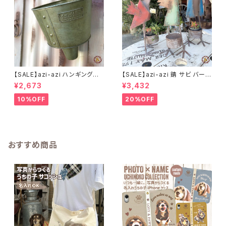
【SALE】azi-azi ハンギングブ
【SALE】azi-azi 錆 サビ バード
リキ漏斗プランターB
メタルプランター
¥2,673
¥3,432
10%OFF
20%OFF
おすすめ商品