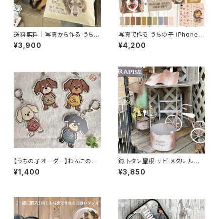
送料無料｜写真から作る うちの
写真で作る うちの子 iPhone手
子キャンバスサコッシュ｜名入れ
帳型ケース 名入れ対応 写真入
¥3,900
¥4,200
無料・ナチュラル素材
り スマホケース 犬 猫 ペット オ
ーダーメイド プレゼント ギフト
おしゃれ 可愛い ナチュラル かっ
こいい デザイン
【うちの子オーダー】わんこのキ
錆 トタン屋根 サビ メタル ルー
ーホルダー DOG ロンパースわ
フプランター A azi-azi
¥1,400
¥3,850
んこ ダックスフント / バッグチャ
ーム 名入れOK オリジナル