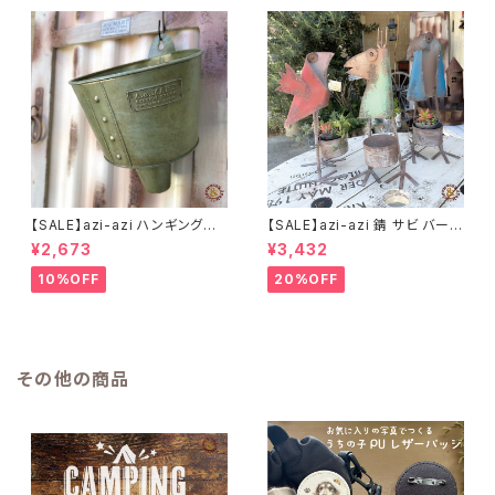
【SALE】azi-azi ハンギングブ
【SALE】azi-azi 錆 サビ バード
リキ漏斗プランターB
メタルプランター
¥2,673
¥3,432
10%OFF
20%OFF
その他の商品