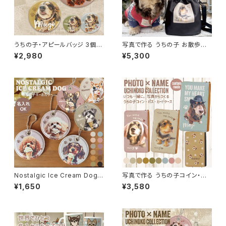
うちの子・アピールバッジ 3個セ
写真で作る うちの子 お散歩バッ
ット｜選べる12のデザイン（名入
グ オーダーメイド 巾着 トート 2
¥2,980
¥5,300
れ・1枚の写真から制作）
WAY【送料無料】
Nostalgic Ice Cream Dog
写真で作る うちの子コイン・パ
｜名入れ キーホルダー ｜うち
スケース・カードケース 名入れ
¥1,650
¥3,580
の子名入れ無料PUレザーキー
無料 / 写真をおしゃれにデザイ
ホルダー
ン 世界にひとつ うちの子グッズ