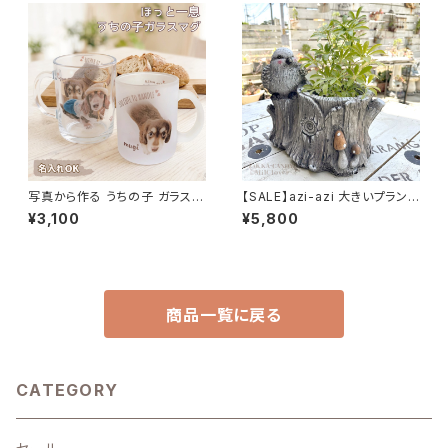
写真から作る うちの子 ガラスマ
【SALE】azi-azi 大きいプランタ
グカップ プ 名入れ無料
ー とりと切り株プランター 送料
¥3,100
¥5,800
無料
商品一覧に戻る
CATEGORY