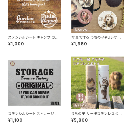
ステンシルシート キャンプ ガー
写真で作る うちの子PUレザー
デン デニムハッピー 「CAMPIN
バッジ（名入れ無料）
¥1,000
¥1,980
G・Garden・ Happy 3種セッ
ト」 / オリジナル DIY ハンドメイ
ド 手作り ハンドクラフト
ステンシルシート ストレージ S
うちの子 サーモステンレスボト
TORAGE / オリジナル DIY ハ
ル 370ml 名入れ無料 送料無
¥1,100
¥5,800
ンドメイド 手作り ハンドクラフ
料名入れ無料 送料無料
ト